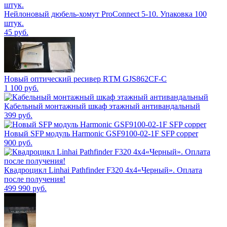
Нейлоновый дюбель-хомут ProConnect 5-10. Упаковка 100
штук.
45
руб.
Новый оптический реcивep RТМ GJS862СF-С
1 100
руб.
Кабельный монтажный шкаф этажный антивандальный
399
руб.
Новый SFP модуль Harmonic GSF9100-02-1F SFP copper
900
руб.
Квадроцикл Linhai Pathfinder F320 4х4«Черный». Оплата
после получения!
499 990
руб.