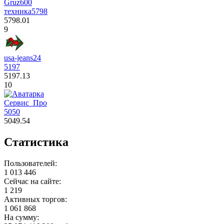
Gruz600
техника
5798
5798.01
9
usa-jeans24
5197
5197.13
10
Сервис_Про
5050
5049.54
Статистика
Пользователей:
1 013 446
Сейчас на сайте:
1 219
Активных торгов:
1 061 868
На сумму: