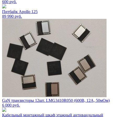
600
руб.
Питбайк Apollo 125
89 990
руб.
GaN транзисторы 12шт. LMG3410R050 (600В, 12А, 50мОм)
6 000
руб.
Кабельный монтажный шкаф этажный антивандальный