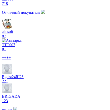
718
Отличный покупатель
ahasoft
87
ТТТ007
81
++++
Egoist24RUS
221
BRIGADA
123
все ок