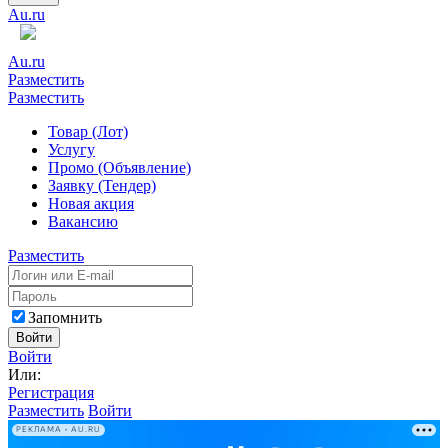
Au.ru
Au.ru
Разместить
Разместить
Товар (Лот)
Услугу
Промо (Объявление)
Заявку (Тендер)
Новая акция
Вакансию
Разместить
Запомнить
Войти
Войти
Или:
Регистрация
Разместить
Войти
РЕКЛАМА • AU.RU