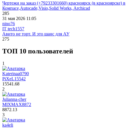
Чертежи на заказ (+79233301660) красноярск (в красноярске) в
Компасе,Autocade,Visio,Solid Works, Archicad
285
31 мая 2026 11:05
nino76
IT tech
1557
Авито не торт. И это шанс для АУ
275
ТОП 10 пользователей
1
Katerinaa0790
PiXeL
15542
15541.68
2
Julianna-cher
MIXMAX
8872
8872.13
3
ka4eli