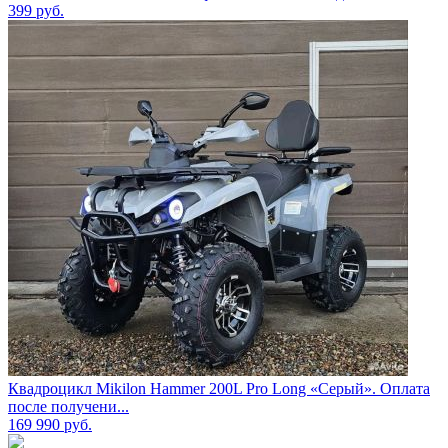
399
руб.
Квадроцикл Mikilon Hammer 200L Pro Long «Серый». Оплата
после получени...
169 990
руб.