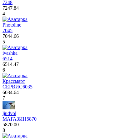
7248
7247.84
4
Photoline
7045
7044.66
5
ivashka
6514
6514.47
6
Крассмарт
СЕРВИС
6035
6034.64
7
ljudvol
МАГАЗИН
5870
5870.00
8